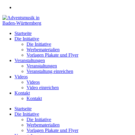
Zum
Inhalt
springen
Startseite
Die Initiative
Die Initiative
Werbematerialien
Vorlagen Plakate und Flyer
Veranstaltungen
Veranstaltungen
Veranstaltung einreichen
Videos
Videos
Video einreichen
Kontakt
Kontakt
Startseite
Die Initiative
Die Initiative
Werbematerialien
Vorlagen Plakate und Flyer