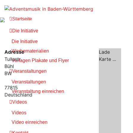
Zum
Inhalt
springen
Startseite
Die Initiative
Die Initiative
Werbematerialien
Adresse
Lade
Tullastr.
Karte ...
Vorlagen Plakate und Flyer
Bühl
Veranstaltungen
BW
Veranstaltungen
77815
Veranstaltung einreichen
Deutschland
Videos
Videos
Video einreichen
Kontakt