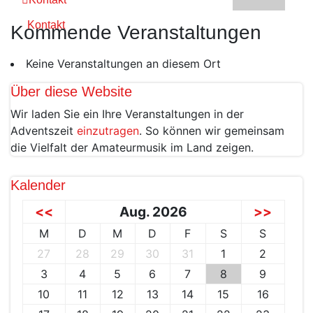
Kontakt
Kommende Veranstaltungen
Keine Veranstaltungen an diesem Ort
Über diese Website
Wir laden Sie ein Ihre Veranstaltungen in der
Adventszeit
einzutragen
. So können wir gemeinsam
die Vielfalt der Amateurmusik im Land zeigen.
Kalender
<<
Aug. 2026
>>
M
D
M
D
F
S
S
27
28
29
30
31
1
2
3
4
5
6
7
8
9
10
11
12
13
14
15
16