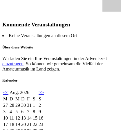
Kommende Veranstaltungen
Keine Veranstaltungen an diesem Ort
Über diese Website
Wir laden Sie ein Ihre Veranstaltungen in der Adventszeit
einzutragen
. So können wir gemeinsam die Vielfalt der
Amateurmusik im Land zeigen.
Kalender
<<
Aug. 2026
>>
M
D
M
D
F
S
S
27
28
29
30
31
1
2
3
4
5
6
7
8
9
10
11
12
13
14
15
16
17
18
19
20
21
22
23