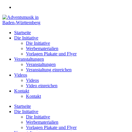
Zum
Inhalt
springen
Startseite
Die Initiative
Die Initiative
Werbematerialien
Vorlagen Plakate und Flyer
Veranstaltungen
Veranstaltungen
Veranstaltung einreichen
Videos
Videos
Video einreichen
Kontakt
Kontakt
Startseite
Die Initiative
Die Initiative
Werbematerialien
Vorlagen Plakate und Flyer