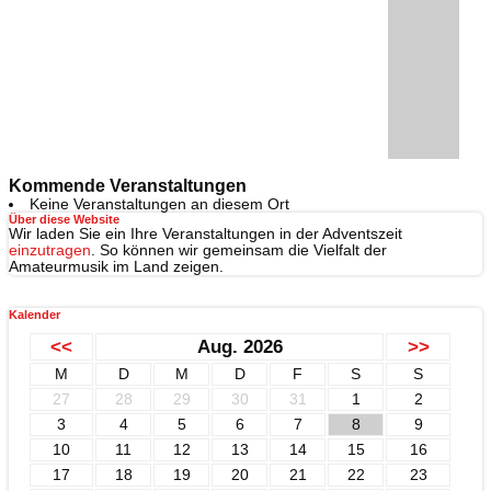
Kommende Veranstaltungen
Keine Veranstaltungen an diesem Ort
Über diese Website
Wir laden Sie ein Ihre Veranstaltungen in der Adventszeit
einzutragen
. So können wir gemeinsam die Vielfalt der
Amateurmusik im Land zeigen.
Kalender
<<
Aug. 2026
>>
M
D
M
D
F
S
S
27
28
29
30
31
1
2
3
4
5
6
7
8
9
10
11
12
13
14
15
16
17
18
19
20
21
22
23