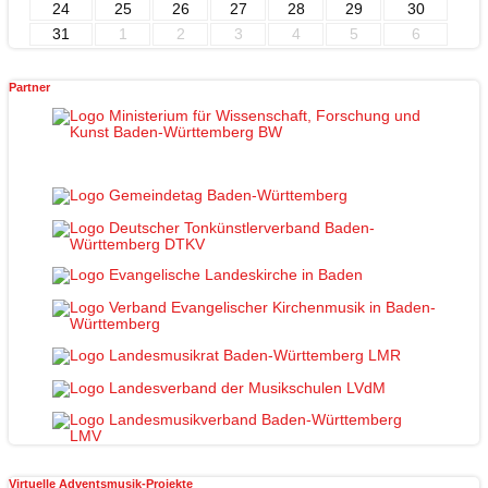
24
25
26
27
28
29
30
31
1
2
3
4
5
6
Partner
Virtuelle Adventsmusik-Projekte