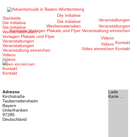
Zum
Inhalt
springen
Die Initiative
Startseite
Veranstaltungen
Die Initiative
Die Initiative
Werbematerialien
Veranstaltungen
Die Initiative
Startseite
Vorlagen Plakate und Flyer
Veranstaltung einreichen
Werbematerialien
Vorlagen Plakate und Flyer
Videos
Veranstaltungen
Kontakt
Videos
Veranstaltungen
Video einreichen
Kontakt
Veranstaltung einreichen
Videos
Videos
Video einreichen
Kontakt
Kontakt
Adresse
Lade
Kirchstraße
Karte ...
Tauberrettersheim
Bayern
Unterfranken
97285
Deutschland