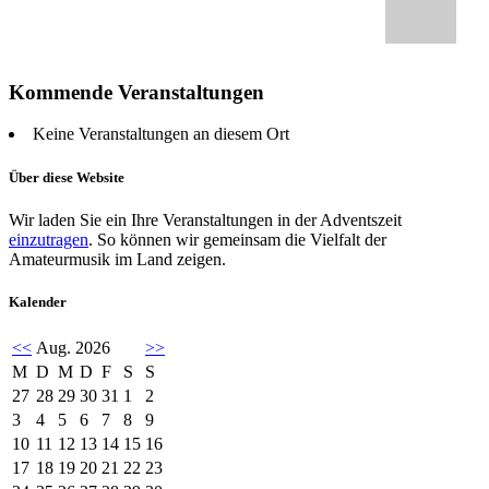
Kommende Veranstaltungen
Keine Veranstaltungen an diesem Ort
Über diese Website
Wir laden Sie ein Ihre Veranstaltungen in der Adventszeit
einzutragen
. So können wir gemeinsam die Vielfalt der
Amateurmusik im Land zeigen.
Kalender
<<
Aug. 2026
>>
M
D
M
D
F
S
S
27
28
29
30
31
1
2
3
4
5
6
7
8
9
10
11
12
13
14
15
16
17
18
19
20
21
22
23