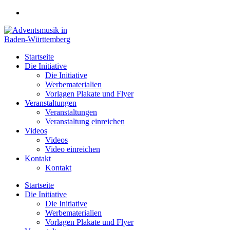
Zum
Inhalt
springen
Startseite
Die Initiative
Die Initiative
Werbematerialien
Vorlagen Plakate und Flyer
Veranstaltungen
Veranstaltungen
Veranstaltung einreichen
Videos
Videos
Video einreichen
Kontakt
Kontakt
Startseite
Die Initiative
Die Initiative
Werbematerialien
Vorlagen Plakate und Flyer