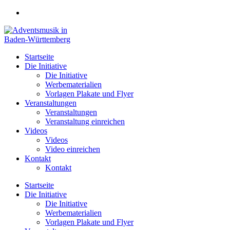
Zum
Inhalt
springen
Startseite
Die Initiative
Die Initiative
Werbematerialien
Vorlagen Plakate und Flyer
Veranstaltungen
Veranstaltungen
Veranstaltung einreichen
Videos
Videos
Video einreichen
Kontakt
Kontakt
Startseite
Die Initiative
Die Initiative
Werbematerialien
Vorlagen Plakate und Flyer