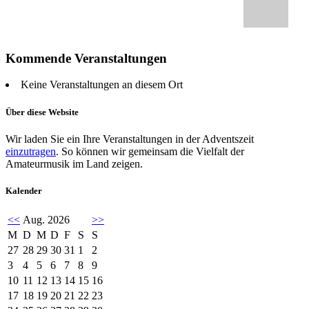
Kommende Veranstaltungen
Keine Veranstaltungen an diesem Ort
Über diese Website
Wir laden Sie ein Ihre Veranstaltungen in der Adventszeit
einzutragen
. So können wir gemeinsam die Vielfalt der
Amateurmusik im Land zeigen.
Kalender
<<
Aug. 2026
>>
M
D
M
D
F
S
S
27
28
29
30
31
1
2
3
4
5
6
7
8
9
10
11
12
13
14
15
16
17
18
19
20
21
22
23