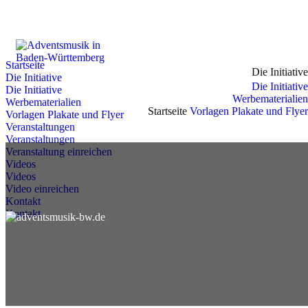
Zum
Inhalt
springen
Startseite
Die Initiative
Die Initiative
Die Initiative
Die Initiative
Werbematerialien
Werbematerialien
Startseite
Vorlagen Plakate und Flyer
Vorlagen Plakate und Flyer
Veranstaltungen
Veranstaltungen
Veranstaltung einreichen
Videos
Videos
Video einreichen
Kontakt
Kontakt