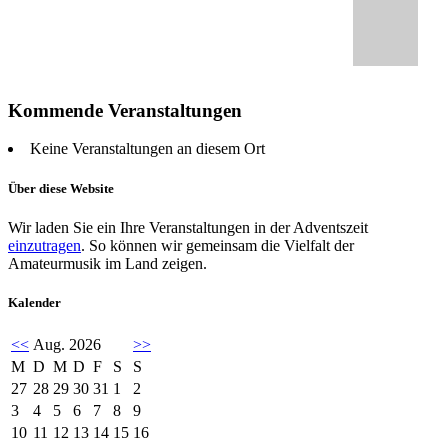
Kommende Veranstaltungen
Keine Veranstaltungen an diesem Ort
Über diese Website
Wir laden Sie ein Ihre Veranstaltungen in der Adventszeit
einzutragen
. So können wir gemeinsam die Vielfalt der
Amateurmusik im Land zeigen.
Kalender
<<
Aug. 2026
>>
M
D
M
D
F
S
S
27
28
29
30
31
1
2
3
4
5
6
7
8
9
10
11
12
13
14
15
16