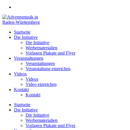
Zum
Inhalt
springen
Startseite
Die Initiative
Die Initiative
Werbematerialien
Vorlagen Plakate und Flyer
Veranstaltungen
Veranstaltungen
Veranstaltung einreichen
Videos
Videos
Video einreichen
Kontakt
Kontakt
Startseite
Die Initiative
Die Initiative
Werbematerialien
Vorlagen Plakate und Flyer