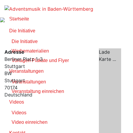
Zum
Inhalt
springen
Startseite
Die Initiative
Die Initiative
Werbematerialien
Adresse
Lade
Berliner Platz 1-3
Karte ...
Vorlagen Plakate und Flyer
Stuttgart
Veranstaltungen
BW
Stuttgart
Veranstaltungen
70174
Veranstaltung einreichen
Deutschland
Videos
Videos
Video einreichen
Kontakt