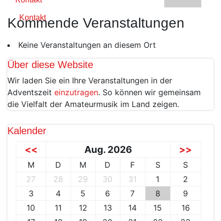
Kontakt
Kommende Veranstaltungen
Keine Veranstaltungen an diesem Ort
Über diese Website
Wir laden Sie ein Ihre Veranstaltungen in der
Adventszeit
einzutragen
. So können wir gemeinsam
die Vielfalt der Amateurmusik im Land zeigen.
Kalender
<<
Aug. 2026
>>
M
D
M
D
F
S
S
27
28
29
30
31
1
2
3
4
5
6
7
8
9
10
11
12
13
14
15
16