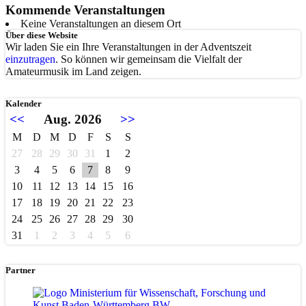
Kommende Veranstaltungen
Keine Veranstaltungen an diesem Ort
Über diese Website
Wir laden Sie ein Ihre Veranstaltungen in der Adventszeit
einzutragen
. So können wir gemeinsam die Vielfalt der
Amateurmusik im Land zeigen.
Kalender
<<
Aug. 2026
>>
M
D
M
D
F
S
S
27
28
29
30
31
1
2
3
4
5
6
7
8
9
10
11
12
13
14
15
16
17
18
19
20
21
22
23
24
25
26
27
28
29
30
31
1
2
3
4
5
6
Partner