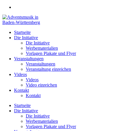
Zum
Inhalt
springen
Startseite
Die Initiative
Die Initiative
Werbematerialien
Vorlagen Plakate und Flyer
Veranstaltungen
Veranstaltungen
Veranstaltung einreichen
Videos
Videos
Video einreichen
Kontakt
Kontakt
Startseite
Die Initiative
Die Initiative
Werbematerialien
Vorlagen Plakate und Flyer