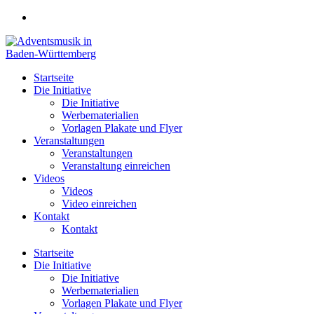
Zum
Inhalt
springen
Startseite
Die Initiative
Die Initiative
Werbematerialien
Vorlagen Plakate und Flyer
Veranstaltungen
Veranstaltungen
Veranstaltung einreichen
Videos
Videos
Video einreichen
Kontakt
Kontakt
Startseite
Die Initiative
Die Initiative
Werbematerialien
Vorlagen Plakate und Flyer