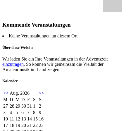
Kommende Veranstaltungen
Keine Veranstaltungen an diesem Ort
Über diese Website
Wir laden Sie ein Ihre Veranstaltungen in der Adventszeit
einzutragen
. So können wir gemeinsam die Vielfalt der
Amateurmusik im Land zeigen.
Kalender
<<
Aug. 2026
>>
M
D
M
D
F
S
S
27
28
29
30
31
1
2
3
4
5
6
7
8
9
10
11
12
13
14
15
16
17
18
19
20
21
22
23