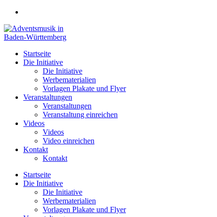
Zum
Inhalt
springen
Startseite
Die Initiative
Die Initiative
Werbematerialien
Vorlagen Plakate und Flyer
Veranstaltungen
Veranstaltungen
Veranstaltung einreichen
Videos
Videos
Video einreichen
Kontakt
Kontakt
Startseite
Die Initiative
Die Initiative
Werbematerialien
Vorlagen Plakate und Flyer