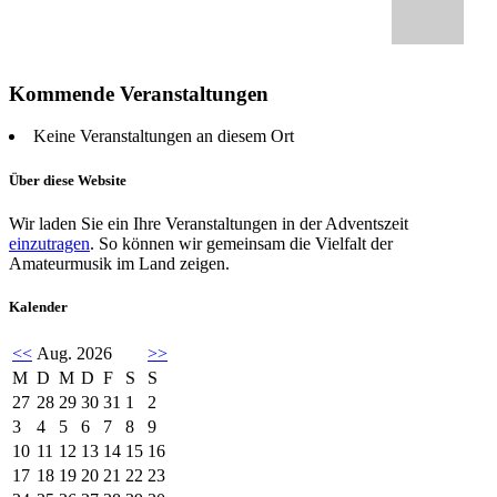
Kommende Veranstaltungen
Keine Veranstaltungen an diesem Ort
Über diese Website
Wir laden Sie ein Ihre Veranstaltungen in der Adventszeit
einzutragen
. So können wir gemeinsam die Vielfalt der
Amateurmusik im Land zeigen.
Kalender
<<
Aug. 2026
>>
M
D
M
D
F
S
S
27
28
29
30
31
1
2
3
4
5
6
7
8
9
10
11
12
13
14
15
16
17
18
19
20
21
22
23