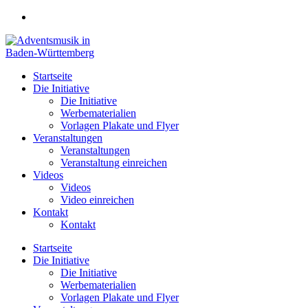
Zum
Inhalt
springen
Startseite
Die Initiative
Die Initiative
Werbematerialien
Vorlagen Plakate und Flyer
Veranstaltungen
Veranstaltungen
Veranstaltung einreichen
Videos
Videos
Video einreichen
Kontakt
Kontakt
Startseite
Die Initiative
Die Initiative
Werbematerialien
Vorlagen Plakate und Flyer