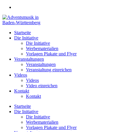
Zum
Inhalt
springen
Startseite
Die Initiative
Die Initiative
Werbematerialien
Vorlagen Plakate und Flyer
Veranstaltungen
Veranstaltungen
Veranstaltung einreichen
Videos
Videos
Video einreichen
Kontakt
Kontakt
Startseite
Die Initiative
Die Initiative
Werbematerialien
Vorlagen Plakate und Flyer