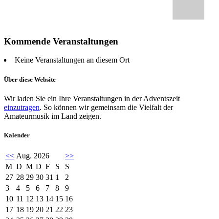
Kommende Veranstaltungen
Keine Veranstaltungen an diesem Ort
Über diese Website
Wir laden Sie ein Ihre Veranstaltungen in der Adventszeit
einzutragen
. So können wir gemeinsam die Vielfalt der
Amateurmusik im Land zeigen.
Kalender
<<
Aug. 2026
>>
M
D
M
D
F
S
S
27
28
29
30
31
1
2
3
4
5
6
7
8
9
10
11
12
13
14
15
16
17
18
19
20
21
22
23