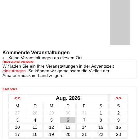
Kommende Veranstaltungen
Keine Veranstaltungen an diesem Ort
Über diese Website
Wir laden Sie ein Ihre Veranstaltungen in der Adventszeit
einzutragen
. So können wir gemeinsam die Vielfalt der
Amateurmusik im Land zeigen.
Kalender
<<
Aug. 2026
>>
M
D
M
D
F
S
S
27
28
29
30
31
1
2
3
4
5
6
7
8
9
10
11
12
13
14
15
16
17
18
19
20
21
22
23