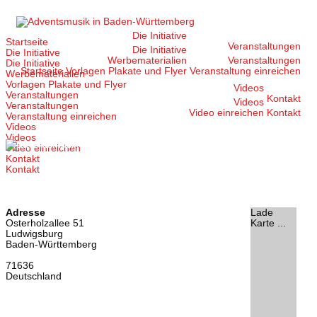
Zum
Inhalt
springen
Die Initiative
Startseite
Veranstaltungen
Die Initiative
Die Initiative
Werbematerialien
Veranstaltungen
Die Initiative
Startseite
Vorlagen Plakate und Flyer
Veranstaltung einreichen
Werbematerialien
Vorlagen Plakate und Flyer
Videos
Veranstaltungen
Kontakt
Videos
Veranstaltungen
Video einreichen
Kontakt
Veranstaltung einreichen
Videos
Videos
Video einreichen
Kontakt
Kontakt
Adresse
Lade
Osterholzallee 51
Karte ...
Ludwigsburg
Baden-Württemberg
71636
Deutschland