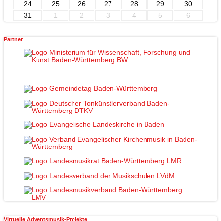
24
25
26
27
28
29
30
31
1
2
3
4
5
6
Partner
Virtuelle Adventsmusik-Projekte