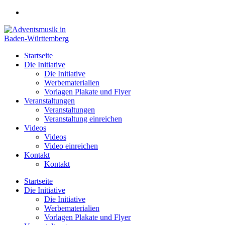
Zum
Inhalt
springen
Startseite
Die Initiative
Die Initiative
Werbematerialien
Vorlagen Plakate und Flyer
Veranstaltungen
Veranstaltungen
Veranstaltung einreichen
Videos
Videos
Video einreichen
Kontakt
Kontakt
Startseite
Die Initiative
Die Initiative
Werbematerialien
Vorlagen Plakate und Flyer