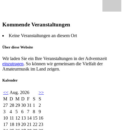
Kommende Veranstaltungen
Keine Veranstaltungen an diesem Ort
Über diese Website
Wir laden Sie ein Ihre Veranstaltungen in der Adventszeit
einzutragen
. So können wir gemeinsam die Vielfalt der
Amateurmusik im Land zeigen.
Kalender
<<
Aug. 2026
>>
M
D
M
D
F
S
S
27
28
29
30
31
1
2
3
4
5
6
7
8
9
10
11
12
13
14
15
16
17
18
19
20
21
22
23