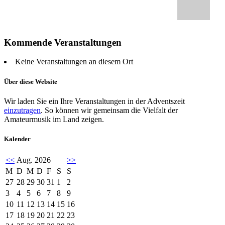
Kommende Veranstaltungen
Keine Veranstaltungen an diesem Ort
Über diese Website
Wir laden Sie ein Ihre Veranstaltungen in der Adventszeit
einzutragen
. So können wir gemeinsam die Vielfalt der
Amateurmusik im Land zeigen.
Kalender
<<
Aug. 2026
>>
M
D
M
D
F
S
S
27
28
29
30
31
1
2
3
4
5
6
7
8
9
10
11
12
13
14
15
16
17
18
19
20
21
22
23