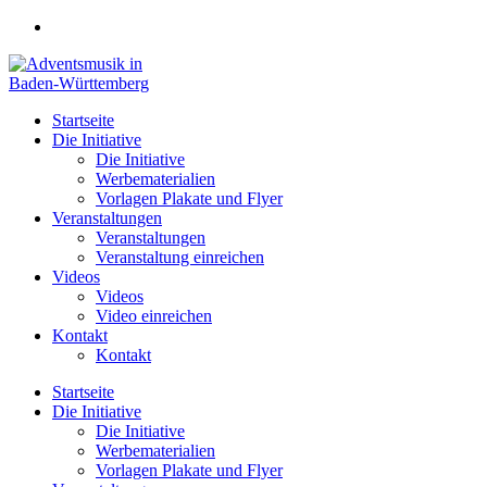
Zum
Inhalt
springen
Startseite
Die Initiative
Die Initiative
Werbematerialien
Vorlagen Plakate und Flyer
Veranstaltungen
Veranstaltungen
Veranstaltung einreichen
Videos
Videos
Video einreichen
Kontakt
Kontakt
Startseite
Die Initiative
Die Initiative
Werbematerialien
Vorlagen Plakate und Flyer