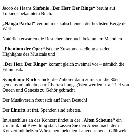
Jacob de Haans
Sinfonie „Der Herr Der Ringe“
beruht auf
Tolkiens bekanntem Buch.
„Nanga Parbat“
vertont musikalisch einen der höchsten Berge der
Welt.
Natürlich erwarten die Besucher aber auch bekanntere Melodien.
„Phantom der Oper“
ist eine Zusammenstellung aus den
Highlights des Musicals und
„Der Herr Der Ringe“
kommt gleich zweimal vor – nämlich die
Filmmusik.
Symphonic Rock
schickt die Zuhörer dann zurück in die 80er –
gemeinsam mit ein paar Überraschungsgästen werden u. a. Titel von
Queen und Genesis zu Gehör gebracht.
Der Musikverein freut sich
auf
Ihren Besuch!
Der
Eintritt
ist frei, Spenden sind erbeten.
Im Anschluss an das Konzert findet in der
„Alten Scheune“
ein
Umtrunk mit Bewirtung statt. Lassen Sie den Abend nach dem
Konzert mit heißen Würstchen, belegten Laugenstangen, Glühwein