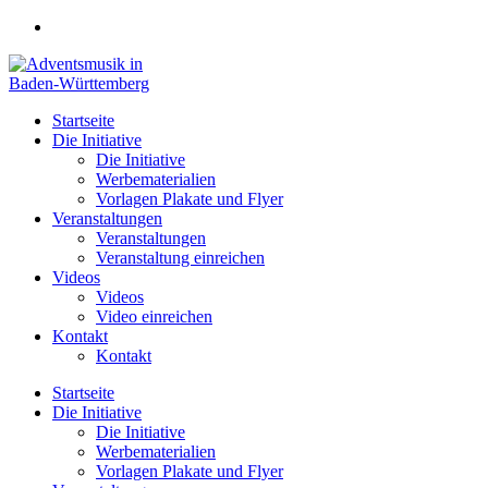
Zum
Inhalt
springen
Startseite
Die Initiative
Die Initiative
Werbematerialien
Vorlagen Plakate und Flyer
Veranstaltungen
Veranstaltungen
Veranstaltung einreichen
Videos
Videos
Video einreichen
Kontakt
Kontakt
Startseite
Die Initiative
Die Initiative
Werbematerialien
Vorlagen Plakate und Flyer