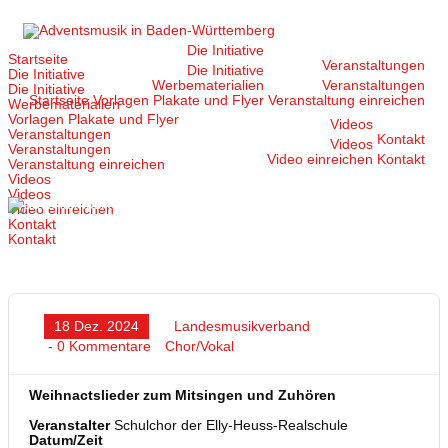
Zum
Inhalt
springen
Die Initiative
Startseite
Veranstaltungen
Die Initiative
Die Initiative
Werbematerialien
Veranstaltungen
Die Initiative
Startseite
Vorlagen Plakate und Flyer
Veranstaltung einreichen
Werbematerialien
Vorlagen Plakate und Flyer
Videos
Veranstaltungen
Kontakt
Videos
Veranstaltungen
Video einreichen
Kontakt
Veranstaltung einreichen
Videos
Videos
Video einreichen
Kontakt
Kontakt
18 Dez. 2024
Landesmusikverband
- 0 Kommentare
Chor/Vokal
Weihnactslieder zum Mitsingen und Zuhören
Veranstalter
Schulchor der Elly-Heuss-Realschule
Datum/Zeit