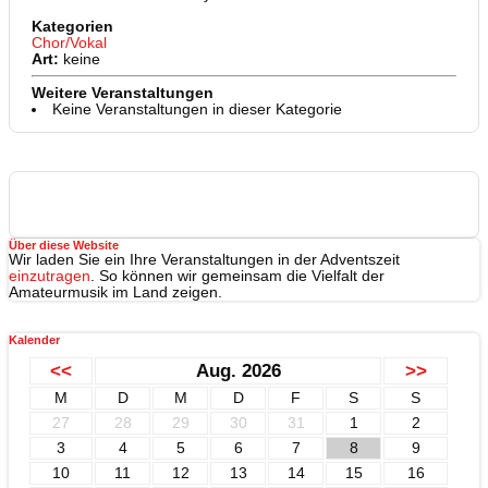
Kategorien
Chor/Vokal
Art:
keine
Weitere Veranstaltungen
Keine Veranstaltungen in dieser Kategorie
Über diese Website
Wir laden Sie ein Ihre Veranstaltungen in der Adventszeit
einzutragen
. So können wir gemeinsam die Vielfalt der
Amateurmusik im Land zeigen.
Kalender
<<
Aug. 2026
>>
M
D
M
D
F
S
S
27
28
29
30
31
1
2
3
4
5
6
7
8
9
10
11
12
13
14
15
16