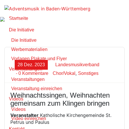
Zum
Inhalt
springen
Startseite
Die Initiative
Die Initiative
Werbematerialien
Vorlagen Plakate und Flyer
28 Dez. 2023
Landesmusikverband
Veranstaltungen
,
- 0 Kommentare
Chor/Vokal
Sonstiges
Veranstaltungen
Veranstaltung einreichen
Weihnachtssingen, Weihnachten
Videos
gemeinsam zum Klingen bringen
Videos
Veranstalter
Katholische Kirchengemeinde St.
Video einreichen
Petrus und Paulus
Kontakt