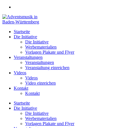
Zum
Inhalt
springen
Startseite
Die Initiative
Die Initiative
Werbematerialien
Vorlagen Plakate und Flyer
Veranstaltungen
Veranstaltungen
Veranstaltung einreichen
Videos
Videos
Video einreichen
Kontakt
Kontakt
Startseite
Die Initiative
Die Initiative
Werbematerialien
Vorlagen Plakate und Flyer