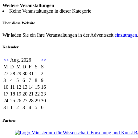
Weitere Veranstaltungen
Keine Veranstaltungen in dieser Kategorie
Über diese Website
Wir laden Sie ein Ihre Veranstaltungen in der Adventszeit
einzutragen
Kalender
<<
Aug. 2026
>>
M
D
M
D
F
S
S
27
28
29
30
31
1
2
3
4
5
6
7
8
9
10
11
12
13
14
15
16
17
18
19
20
21
22
23
24
25
26
27
28
29
30
31
1
2
3
4
5
6
Partner