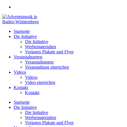
Zum
Inhalt
springen
Startseite
Die Initiative
Die Initiative
Werbematerialien
Vorlagen Plakate und Flyer
Veranstaltungen
Veranstaltungen
Veranstaltung einreichen
Videos
Videos
Video einreichen
Kontakt
Kontakt
Startseite
Die Initiative
Die Initiative
Werbematerialien
Vorlagen Plakate und Flyer