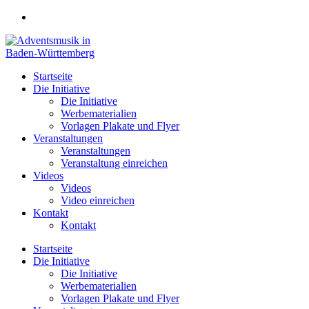
Zum
Inhalt
springen
Startseite
Die Initiative
Die Initiative
Werbematerialien
Vorlagen Plakate und Flyer
Veranstaltungen
Veranstaltungen
Veranstaltung einreichen
Videos
Videos
Video einreichen
Kontakt
Kontakt
Startseite
Die Initiative
Die Initiative
Werbematerialien
Vorlagen Plakate und Flyer