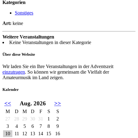
Kategorien
Sonstiges
Art:
keine
Weitere Veranstaltungen
Keine Veranstaltungen in dieser Kategorie
Über diese Website
Wir laden Sie ein Ihre Veranstaltungen in der Adventszeit
einzutragen
. So können wir gemeinsam die Vielfalt der
Amateurmusik im Land zeigen.
Kalender
<<
Aug. 2026
>>
M
D
M
D
F
S
S
27
28
29
30
31
1
2
3
4
5
6
7
8
9
10
11
12
13
14
15
16