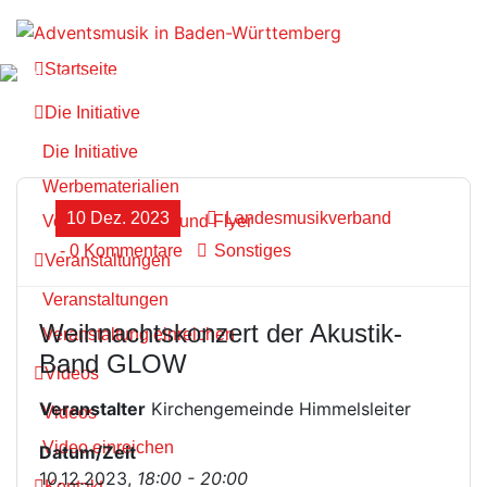
Zum
Inhalt
springen
Startseite
Die Initiative
Die Initiative
Werbematerialien
10 Dez. 2023
Landesmusikverband
Vorlagen Plakate und Flyer
- 0 Kommentare
Sonstiges
Veranstaltungen
Veranstaltungen
Weihnachtskonzert der Akustik-
Veranstaltung einreichen
Band GLOW
Videos
Veranstalter
Kirchengemeinde Himmelsleiter
Videos
Video einreichen
Datum/Zeit
10.12.2023,
18:00 - 20:00
Kontakt