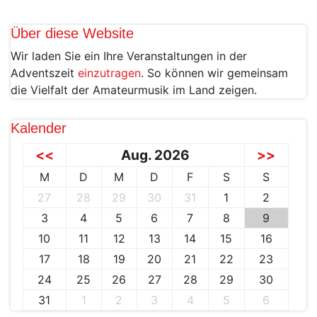
Über diese Website
Wir laden Sie ein Ihre Veranstaltungen in der
Adventszeit
einzutragen
. So können wir gemeinsam
die Vielfalt der Amateurmusik im Land zeigen.
Kalender
<<
Aug. 2026
>>
M
D
M
D
F
S
S
27
28
29
30
31
1
2
3
4
5
6
7
8
9
10
11
12
13
14
15
16
17
18
19
20
21
22
23
24
25
26
27
28
29
30
31
1
2
3
4
5
6