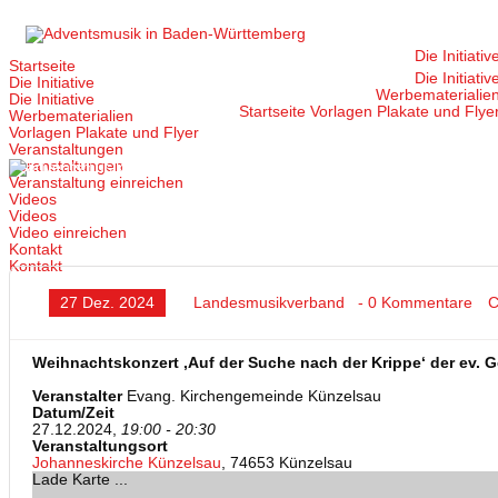
Zum
Inhalt
springen
Die Initiativ
Startseite
Die Initiativ
Die Initiative
Werbematerialie
Die Initiative
Startseite
Vorlagen Plakate und Flye
Werbematerialien
Vorlagen Plakate und Flyer
Veranstaltungen
Veranstaltungen
Veranstaltung einreichen
Videos
Videos
Video einreichen
Kontakt
Kontakt
27 Dez. 2024
Landesmusikverband
- 0 Kommentare
C
Weihnachtskonzert ‚Auf der Suche nach der Krippe‘ der ev.
Veranstalter
Evang. Kirchengemeinde Künzelsau
Datum/Zeit
27.12.2024,
19:00 - 20:30
Veranstaltungsort
Johanneskirche Künzelsau
, 74653 Künzelsau
Lade Karte ...