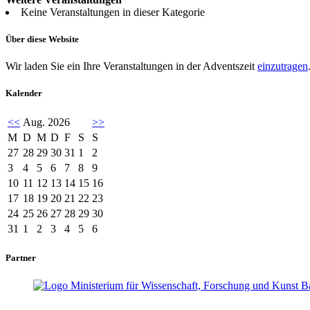
Keine Veranstaltungen in dieser Kategorie
Über diese Website
Wir laden Sie ein Ihre Veranstaltungen in der Adventszeit
einzutragen
Kalender
<<
Aug. 2026
>>
M
D
M
D
F
S
S
27
28
29
30
31
1
2
3
4
5
6
7
8
9
10
11
12
13
14
15
16
17
18
19
20
21
22
23
24
25
26
27
28
29
30
31
1
2
3
4
5
6
Partner