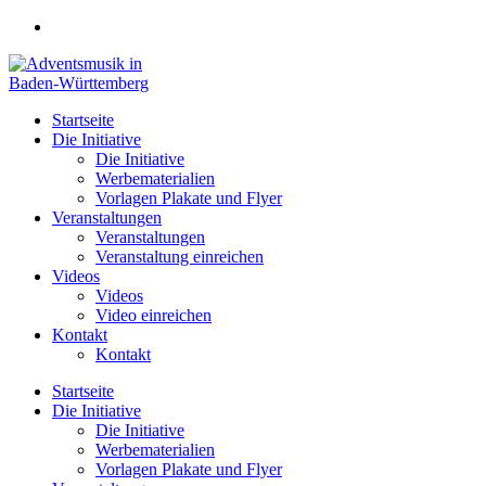
Zum
Inhalt
springen
Startseite
Die Initiative
Die Initiative
Werbematerialien
Vorlagen Plakate und Flyer
Veranstaltungen
Veranstaltungen
Veranstaltung einreichen
Videos
Videos
Video einreichen
Kontakt
Kontakt
Startseite
Die Initiative
Die Initiative
Werbematerialien
Vorlagen Plakate und Flyer