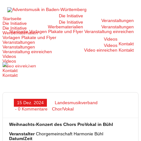
Zum
Inhalt
springen
Die Initiative
Startseite
Veranstaltungen
Die Initiative
Die Initiative
Werbematerialien
Veranstaltungen
Die Initiative
Startseite
Vorlagen Plakate und Flyer
Veranstaltung einreichen
Werbematerialien
Vorlagen Plakate und Flyer
Videos
Veranstaltungen
Kontakt
Videos
Veranstaltungen
Video einreichen
Kontakt
Veranstaltung einreichen
Videos
Videos
Video einreichen
Kontakt
Kontakt
15 Dez. 2024
Landesmusikverband
- 0 Kommentare
Chor/Vokal
Weihnachts-Konzert des Chors ProVokal in Bühl
Veranstalter
Chorgemeinschaft Harmonie Bühl
Datum/Zeit