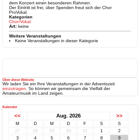
dem Konzert einen besonderen Rahmen.
Der Eintritt ist frei, über Spenden freut sich der Chor
ProVokal.
Kategorien
Chor/Vokal
Art:
keine
Weitere Veranstaltungen
Keine Veranstaltungen in dieser Kategorie
Über diese Website
Wir laden Sie ein Ihre Veranstaltungen in der Adventszeit
einzutragen
. So können wir gemeinsam die Vielfalt der
Amateurmusik im Land zeigen.
Kalender
<<
Aug. 2026
>>
M
D
M
D
F
S
S
27
28
29
30
31
1
2
3
4
5
6
7
8
9