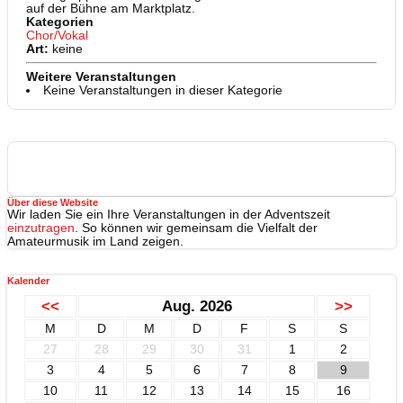
auf der Bühne am Marktplatz.
Kategorien
Chor/Vokal
Art:
keine
Weitere Veranstaltungen
Keine Veranstaltungen in dieser Kategorie
Über diese Website
Wir laden Sie ein Ihre Veranstaltungen in der Adventszeit
einzutragen
. So können wir gemeinsam die Vielfalt der
Amateurmusik im Land zeigen.
Kalender
<<
Aug. 2026
>>
M
D
M
D
F
S
S
27
28
29
30
31
1
2
3
4
5
6
7
8
9
10
11
12
13
14
15
16