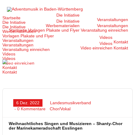
Zum
Inhalt
springen
Die Initiative
Startseite
Veranstaltungen
Die Initiative
Die Initiative
Werbematerialien
Veranstaltungen
Die Initiative
Startseite
Vorlagen Plakate und Flyer
Veranstaltung einreichen
Werbematerialien
Vorlagen Plakate und Flyer
Videos
Veranstaltungen
Kontakt
Videos
Veranstaltungen
Video einreichen
Kontakt
Veranstaltung einreichen
Videos
Videos
Video einreichen
Kontakt
Kontakt
6 Dez. 2022
Landesmusikverband
- 0 Kommentare
Chor/Vokal
Weihnachtliches Singen und Musizieren – Shanty-Chor
der Marinekameradschaft Esslingen