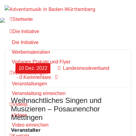
Zum
Inhalt
springen
Startseite
Die Initiative
Die Initiative
Werbematerialien
Vorlagen Plakate und Flyer
10 Dez. 2022
Landesmusikverband
Veranstaltungen
- 0 Kommentare
Veranstaltungen
Veranstaltung einreichen
Weihnachtliches Singen und
Videos
Musizieren – Posaunenchor
Videos
Mettingen
Video einreichen
Veranstalter
Kontakt