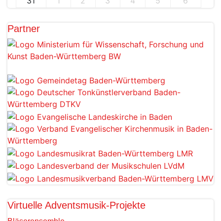
31
1
2
3
4
5
6
Partner
Virtuelle Adventsmusik-Projekte