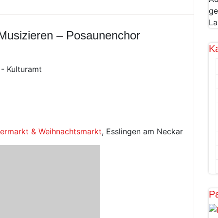
ge
La
 Musizieren – Posaunenchor
K
- Kulturamt
ltermarkt & Weihnachtsmarkt
, Esslingen am Neckar
Pa