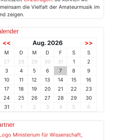
meinsam die Vielfalt der Amateurmusik im
nd zeigen.
alender
<<
Aug. 2026
>>
M
D
M
D
F
S
S
27
28
29
30
31
1
2
3
4
5
6
7
8
9
10
11
12
13
14
15
16
17
18
19
20
21
22
23
24
25
26
27
28
29
30
31
1
2
3
4
5
6
rtner