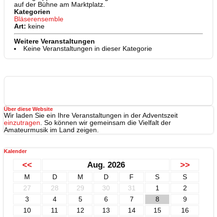
auf der Bühne am Marktplatz.
Kategorien
Bläserensemble
Art:
keine
Weitere Veranstaltungen
Keine Veranstaltungen in dieser Kategorie
Über diese Website
Wir laden Sie ein Ihre Veranstaltungen in der Adventszeit
einzutragen
. So können wir gemeinsam die Vielfalt der
Amateurmusik im Land zeigen.
Kalender
<<
Aug. 2026
>>
M
D
M
D
F
S
S
27
28
29
30
31
1
2
3
4
5
6
7
8
9
10
11
12
13
14
15
16