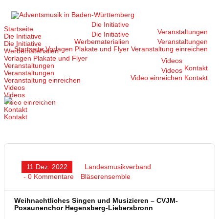
Zum
Inhalt
springen
Die Initiative
Startseite
Veranstaltungen
Die Initiative
Die Initiative
Werbematerialien
Veranstaltungen
Die Initiative
Startseite
Vorlagen Plakate und Flyer
Veranstaltung einreichen
Werbematerialien
Vorlagen Plakate und Flyer
Videos
Veranstaltungen
Kontakt
Videos
Veranstaltungen
Video einreichen
Kontakt
Veranstaltung einreichen
Videos
Videos
Video einreichen
Kontakt
Kontakt
11 Dez. 2022
Landesmusikverband
- 0 Kommentare
Bläserensemble
Weihnachtliches Singen und Musizieren – CVJM-
Posaunenchor Hegensberg-Liebersbronn