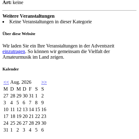
Art:
keine
Weitere Veranstaltungen
Keine Veranstaltungen in dieser Kategorie
Über diese Website
Wir laden Sie ein Ihre Veranstaltungen in der Adventszeit
einzutragen
. So können wir gemeinsam die Vielfalt der
Amateurmusik im Land zeigen.
Kalender
<<
Aug. 2026
>>
M
D
M
D
F
S
S
27
28
29
30
31
1
2
3
4
5
6
7
8
9
10
11
12
13
14
15
16
17
18
19
20
21
22
23
24
25
26
27
28
29
30
31
1
2
3
4
5
6