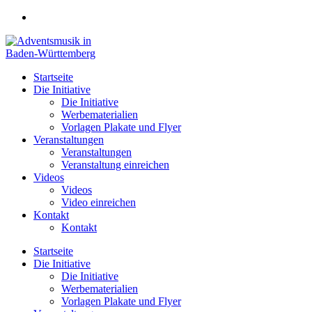
Zum
Inhalt
springen
Startseite
Die Initiative
Die Initiative
Werbematerialien
Vorlagen Plakate und Flyer
Veranstaltungen
Veranstaltungen
Veranstaltung einreichen
Videos
Videos
Video einreichen
Kontakt
Kontakt
Startseite
Die Initiative
Die Initiative
Werbematerialien
Vorlagen Plakate und Flyer