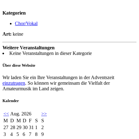
Kategorien
Chor/Vokal
Art:
keine
Weitere Veranstaltungen
Keine Veranstaltungen in dieser Kategorie
Über diese Website
Wir laden Sie ein Ihre Veranstaltungen in der Adventszeit
einzutragen
. So können wir gemeinsam die Vielfalt der
Amateurmusik im Land zeigen.
Kalender
<<
Aug. 2026
>>
M
D
M
D
F
S
S
27
28
29
30
31
1
2
3
4
5
6
7
8
9