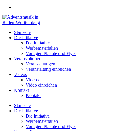
Zum
Inhalt
springen
Startseite
Die Initiative
Die Initiative
Werbematerialien
Vorlagen Plakate und Flyer
Veranstaltungen
Veranstaltungen
Veranstaltung einreichen
Videos
Videos
Video einreichen
Kontakt
Kontakt
Startseite
Die Initiative
Die Initiative
Werbematerialien
Vorlagen Plakate und Flyer