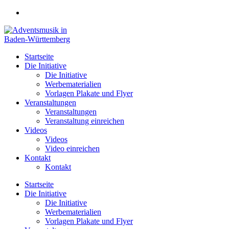
Zum
Inhalt
springen
Startseite
Die Initiative
Die Initiative
Werbematerialien
Vorlagen Plakate und Flyer
Veranstaltungen
Veranstaltungen
Veranstaltung einreichen
Videos
Videos
Video einreichen
Kontakt
Kontakt
Startseite
Die Initiative
Die Initiative
Werbematerialien
Vorlagen Plakate und Flyer