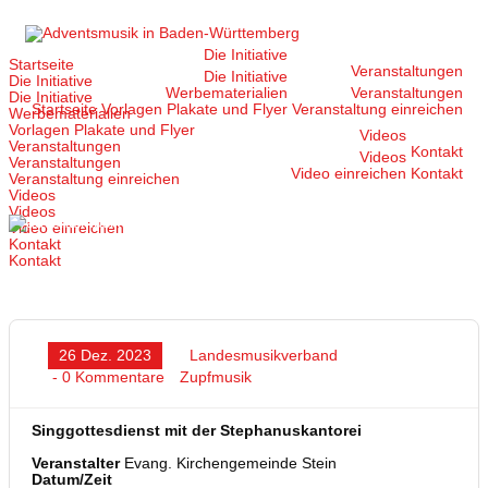
Zum
Inhalt
springen
Die Initiative
Startseite
Veranstaltungen
Die Initiative
Die Initiative
Werbematerialien
Veranstaltungen
Die Initiative
Startseite
Vorlagen Plakate und Flyer
Veranstaltung einreichen
Werbematerialien
Vorlagen Plakate und Flyer
Videos
Veranstaltungen
Kontakt
Videos
Veranstaltungen
Video einreichen
Kontakt
Veranstaltung einreichen
Videos
Videos
Video einreichen
Kontakt
Kontakt
26 Dez. 2023
Landesmusikverband
- 0 Kommentare
Zupfmusik
Singgottesdienst mit der Stephanuskantorei
Veranstalter
Evang. Kirchengemeinde Stein
Datum/Zeit