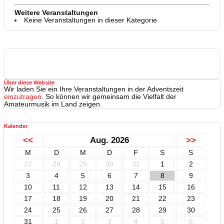
Weitere Veranstaltungen
Keine Veranstaltungen in dieser Kategorie
Über diese Website
Wir laden Sie ein Ihre Veranstaltungen in der Adventszeit
einzutragen
. So können wir gemeinsam die Vielfalt der
Amateurmusik im Land zeigen.
Kalender
<<
Aug. 2026
>>
M
D
M
D
F
S
S
27
28
29
30
31
1
2
3
4
5
6
7
8
9
10
11
12
13
14
15
16
17
18
19
20
21
22
23
24
25
26
27
28
29
30
31
1
2
3
4
5
6