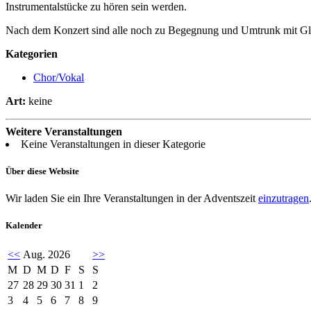
Instrumentalstücke zu hören sein werden.
Nach dem Konzert sind alle noch zu Begegnung und Umtrunk mit Glü
Kategorien
Chor/Vokal
Art:
keine
Weitere Veranstaltungen
Keine Veranstaltungen in dieser Kategorie
Über diese Website
Wir laden Sie ein Ihre Veranstaltungen in der Adventszeit
einzutragen
Kalender
<<
Aug. 2026
>>
M
D
M
D
F
S
S
27
28
29
30
31
1
2
3
4
5
6
7
8
9