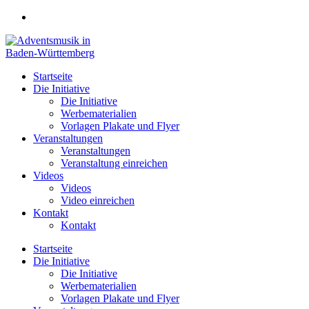
Zum
Inhalt
springen
Startseite
Die Initiative
Die Initiative
Werbematerialien
Vorlagen Plakate und Flyer
Veranstaltungen
Veranstaltungen
Veranstaltung einreichen
Videos
Videos
Video einreichen
Kontakt
Kontakt
Startseite
Die Initiative
Die Initiative
Werbematerialien
Vorlagen Plakate und Flyer