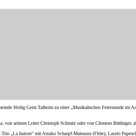
meinde Heilig Geist Talheim zu einer „Musikalischen Feierstunde im 
.a. von seinem Leiter Christoph Schmitz oder von Clemens Bittlinger,
Trio „La liaison“ mit Atsuko Scharpf-Matsuura (Flöte), Laszlo Papesc