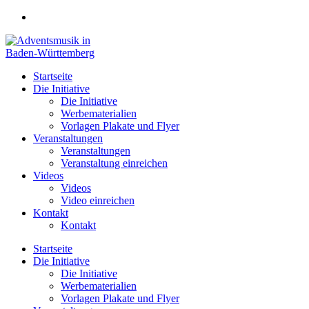
Zum
Inhalt
springen
Startseite
Die Initiative
Die Initiative
Werbematerialien
Vorlagen Plakate und Flyer
Veranstaltungen
Veranstaltungen
Veranstaltung einreichen
Videos
Videos
Video einreichen
Kontakt
Kontakt
Startseite
Die Initiative
Die Initiative
Werbematerialien
Vorlagen Plakate und Flyer