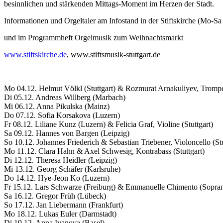
besinnlichen und stärkenden Mittags-Moment im Herzen der Stadt.
Informationen und Orgeltaler am Infostand in der Stiftskirche (Mo-S
und im Programmheft Orgelmusik zum Weihnachtsmarkt
www.stiftskirche.de
,
www.stiftsmusik-stuttgart.de
Mo 04.12. Helmut Völkl (Stuttgart) & Rozmurat Arnakuliyev, Tromp
Di 05.12. Andreas Willberg (Marbach)
Mi 06.12. Anna Pikulska (Mainz)
Do 07.12. Sofia Korsakova (Luzern)
Fr 08.12. Liliane Kunz (Luzern) & Felicia Graf, Violine (Stuttgart)
Sa 09.12. Hannes von Bargen (Leipzig)
So 10.12. Johannes Friederich & Sebastian Triebener, Violoncello (Stu
Mo 11.12. Clara Hahn & Axel Schwesig, Kontrabass (Stuttgart)
Di 12.12. Theresa Heidler (Leipzig)
Mi 13.12. Georg Schäfer (Karlsruhe)
Do 14.12. Hye-Jeon Ko (Luzern)
Fr 15.12. Lars Schwarze (Freiburg) & Emmanuelle Chimento (Sopra
Sa 16.12. Gregor Früh (Lübeck)
So 17.12. Jan Liebermann (Frankfurt)
Mo 18.12. Lukas Euler (Darmstadt)
Di 19.12. Anna Ivanova (Basel)