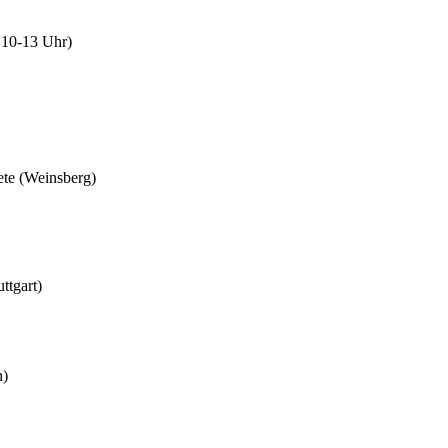
a 10-13 Uhr)
ete (Weinsberg)
ttgart)
n)