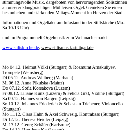
stimmungsvolle Musik, dargeboten von hervorragenden Solist:innen
an unserer klangprächtigen Mühleisen-Orgel. Genießen Sie einen
besinnlichen und stärkenden Mittags-Moment im Herzen der Stadt.
Informationen und Orgeltaler am Infostand in der Stiftskirche (Mo-
Sa 10-13 Uhr)
und im Programmheft Orgelmusik zum Weihnachtsmarkt
www.stiftskirche.de
,
www.stiftsmusik-stuttgart.de
Mo 04.12. Helmut Völkl (Stuttgart) & Rozmurat Arnakuliyev,
Trompete (Weinsberg)
Di 05.12. Andreas Willberg (Marbach)
Mi 06.12. Anna Pikulska (Mainz)
Do 07.12. Sofia Korsakova (Luzern)
Fr 08.12. Liliane Kunz (Luzern) & Felicia Graf, Violine (Stuttgart)
Sa 09.12. Hannes von Bargen (Leipzig)
So 10.12. Johannes Friederich & Sebastian Triebener, Violoncello
(Stuttgart)
Mo 11.12. Clara Hahn & Axel Schwesig, Kontrabass (Stuttgart)
Di 12.12. Theresa Heidler (Leipzig)
Mi 13.12. Georg Schäfer (Karlsruhe)
Do 14.12. Hye-Jeon Ko (Luzern)