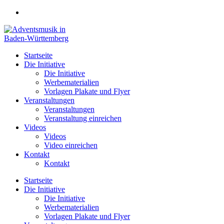
Zum
Inhalt
springen
Startseite
Die Initiative
Die Initiative
Werbematerialien
Vorlagen Plakate und Flyer
Veranstaltungen
Veranstaltungen
Veranstaltung einreichen
Videos
Videos
Video einreichen
Kontakt
Kontakt
Startseite
Die Initiative
Die Initiative
Werbematerialien
Vorlagen Plakate und Flyer