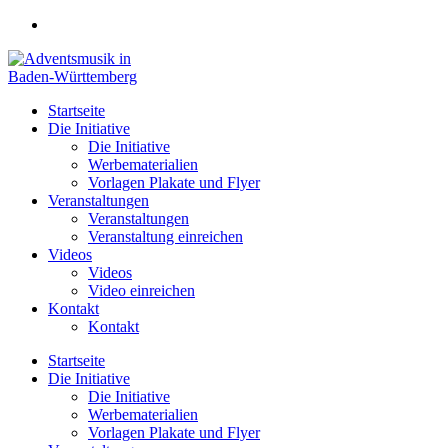
Zum
Inhalt
springen
Startseite
Die Initiative
Die Initiative
Werbematerialien
Vorlagen Plakate und Flyer
Veranstaltungen
Veranstaltungen
Veranstaltung einreichen
Videos
Videos
Video einreichen
Kontakt
Kontakt
Startseite
Die Initiative
Die Initiative
Werbematerialien
Vorlagen Plakate und Flyer