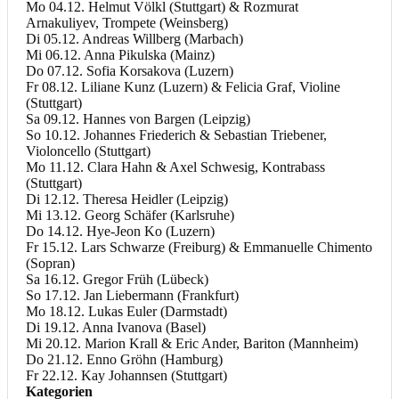
Mo 04.12. Helmut Völkl (Stuttgart) & Rozmurat
Arnakuliyev, Trompete (Weinsberg)
Di 05.12. Andreas Willberg (Marbach)
Mi 06.12. Anna Pikulska (Mainz)
Do 07.12. Sofia Korsakova (Luzern)
Fr 08.12. Liliane Kunz (Luzern) & Felicia Graf, Violine
(Stuttgart)
Sa 09.12. Hannes von Bargen (Leipzig)
So 10.12. Johannes Friederich & Sebastian Triebener,
Violoncello (Stuttgart)
Mo 11.12. Clara Hahn & Axel Schwesig, Kontrabass
(Stuttgart)
Di 12.12. Theresa Heidler (Leipzig)
Mi 13.12. Georg Schäfer (Karlsruhe)
Do 14.12. Hye-Jeon Ko (Luzern)
Fr 15.12. Lars Schwarze (Freiburg) & Emmanuelle Chimento
(Sopran)
Sa 16.12. Gregor Früh (Lübeck)
So 17.12. Jan Liebermann (Frankfurt)
Mo 18.12. Lukas Euler (Darmstadt)
Di 19.12. Anna Ivanova (Basel)
Mi 20.12. Marion Krall & Eric Ander, Bariton (Mannheim)
Do 21.12. Enno Gröhn (Hamburg)
Fr 22.12. Kay Johannsen (Stuttgart)
Kategorien