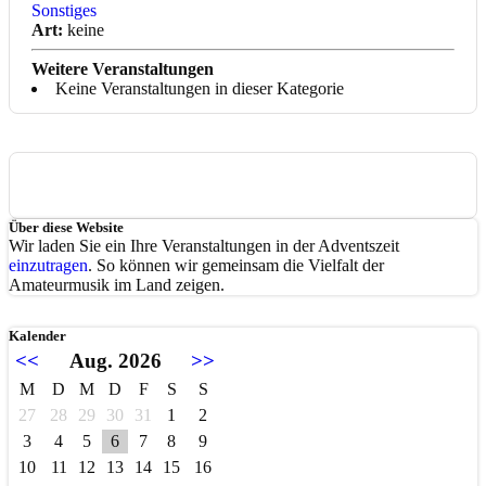
Sonstiges
Art:
keine
Weitere Veranstaltungen
Keine Veranstaltungen in dieser Kategorie
Über diese Website
Wir laden Sie ein Ihre Veranstaltungen in der Adventszeit
einzutragen
. So können wir gemeinsam die Vielfalt der
Amateurmusik im Land zeigen.
Kalender
<<
Aug. 2026
>>
M
D
M
D
F
S
S
27
28
29
30
31
1
2
3
4
5
6
7
8
9
10
11
12
13
14
15
16