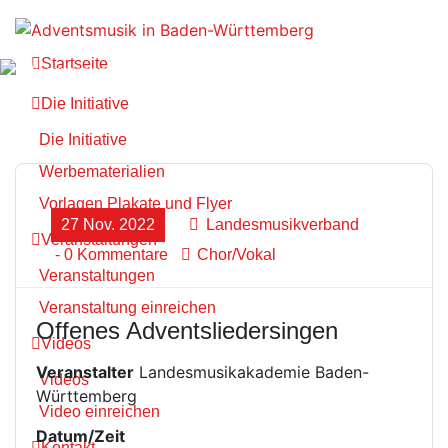
Zum
Inhalt
springen
Startseite
Die Initiative
Die Initiative
Werbematerialien
Vorlagen Plakate und Flyer
27 Nov. 2022
Landesmusikverband
Veranstaltungen
- 0 Kommentare
Chor/Vokal
Veranstaltungen
Veranstaltung einreichen
Offenes Adventsliedersingen
Videos
Veranstalter
Landesmusikakademie Baden-
Videos
Württemberg
Video einreichen
Datum/Zeit
Kontakt