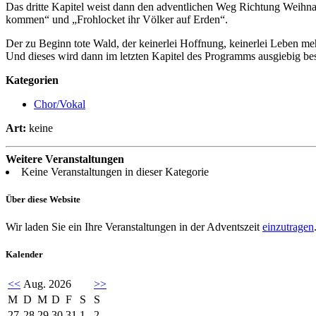
Das dritte Kapitel weist dann den adventlichen Weg Richtung Weihnac
kommen“ und „Frohlocket ihr Völker auf Erden“.
Der zu Beginn tote Wald, der keinerlei Hoffnung, keinerlei Leben meh
Und dieses wird dann im letzten Kapitel des Programms ausgiebig be
Kategorien
Chor/Vokal
Art:
keine
Weitere Veranstaltungen
Keine Veranstaltungen in dieser Kategorie
Über diese Website
Wir laden Sie ein Ihre Veranstaltungen in der Adventszeit
einzutragen
Kalender
<<
Aug. 2026
>>
M
D
M
D
F
S
S
27
28
29
30
31
1
2