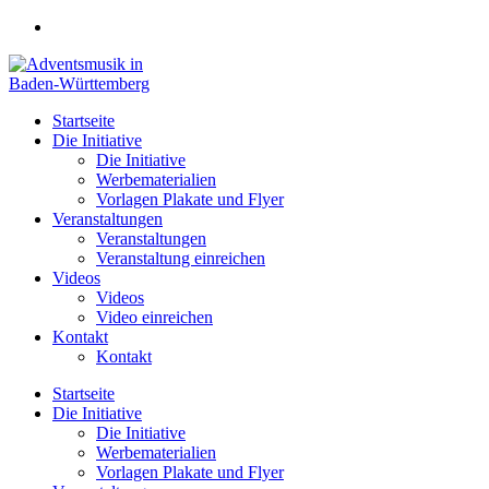
Zum
Inhalt
springen
Startseite
Die Initiative
Die Initiative
Werbematerialien
Vorlagen Plakate und Flyer
Veranstaltungen
Veranstaltungen
Veranstaltung einreichen
Videos
Videos
Video einreichen
Kontakt
Kontakt
Startseite
Die Initiative
Die Initiative
Werbematerialien
Vorlagen Plakate und Flyer