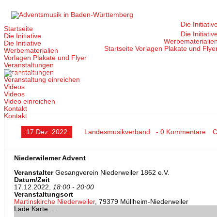
Zum
Inhalt
springen
Die Initiativ
Startseite
Die Initiativ
Die Initiative
Werbematerialie
Die Initiative
Startseite
Vorlagen Plakate und Flye
Werbematerialien
Vorlagen Plakate und Flyer
Veranstaltungen
Veranstaltungen
Veranstaltung einreichen
Videos
Videos
Video einreichen
Kontakt
Kontakt
17 Dez. 2022
Landesmusikverband
- 0 Kommentare
C
Niederwilemer Advent
Veranstalter
Gesangverein Niederweiler 1862 e.V.
Datum/Zeit
17.12.2022,
18:00 - 20:00
Veranstaltungsort
Martinskirche Niederweiler
, 79379 Müllheim-Niederweiler
Lade Karte ...