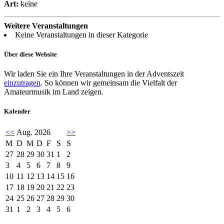
Art:
keine
Weitere Veranstaltungen
Keine Veranstaltungen in dieser Kategorie
Über diese Website
Wir laden Sie ein Ihre Veranstaltungen in der Adventszeit
einzutragen
. So können wir gemeinsam die Vielfalt der
Amateurmusik im Land zeigen.
Kalender
<<
Aug. 2026
>>
M
D
M
D
F
S
S
27
28
29
30
31
1
2
3
4
5
6
7
8
9
10
11
12
13
14
15
16
17
18
19
20
21
22
23
24
25
26
27
28
29
30
31
1
2
3
4
5
6