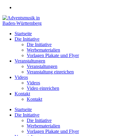
Zum
Inhalt
springen
Startseite
Die Initiative
Die Initiative
Werbematerialien
Vorlagen Plakate und Flyer
Veranstaltungen
Veranstaltungen
Veranstaltung einreichen
Videos
Videos
Video einreichen
Kontakt
Kontakt
Startseite
Die Initiative
Die Initiative
Werbematerialien
Vorlagen Plakate und Flyer