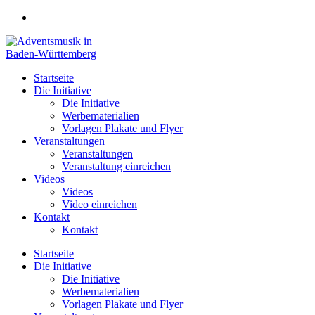
Zum
Inhalt
springen
Startseite
Die Initiative
Die Initiative
Werbematerialien
Vorlagen Plakate und Flyer
Veranstaltungen
Veranstaltungen
Veranstaltung einreichen
Videos
Videos
Video einreichen
Kontakt
Kontakt
Startseite
Die Initiative
Die Initiative
Werbematerialien
Vorlagen Plakate und Flyer