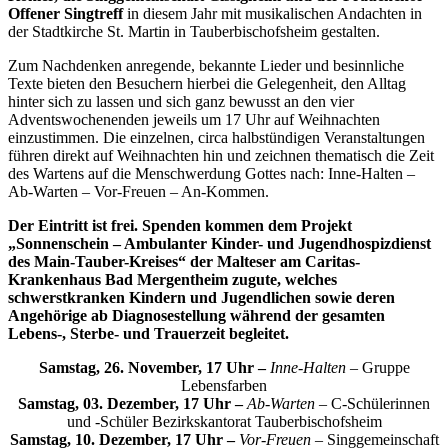
Offener Singtreff
in diesem Jahr mit musikalischen Andachten in
der Stadtkirche St. Martin in Tauberbischofsheim gestalten.
Zum Nachdenken anregende, bekannte Lieder und besinnliche
Texte bieten den Besuchern hierbei die Gelegenheit, den Alltag
hinter sich zu lassen und sich ganz bewusst an den vier
Adventswochenenden jeweils um 17 Uhr auf Weihnachten
einzustimmen. Die einzelnen, circa halbstündigen Veranstaltungen
führen direkt auf Weihnachten hin und zeichnen thematisch die Zeit
des Wartens auf die Menschwerdung Gottes nach: Inne-Halten –
Ab-Warten – Vor-Freuen – An-Kommen.
Der Eintritt ist frei. Spenden kommen dem Projekt
„Sonnenschein – Ambulanter Kinder- und Jugendhospizdienst
des Main-Tauber-Kreises“ der Malteser am Caritas-
Krankenhaus Bad Mergentheim zugute, welches
schwerstkranken Kindern und Jugendlichen sowie deren
Angehörige ab Diagnosestellung während der gesamten
Lebens-, Sterbe- und Trauerzeit begleitet.
Samstag, 26. November, 17 Uhr –
Inne-Halten
– Gruppe
Lebensfarben
Samstag, 03. Dezember, 17 Uhr –
Ab-Warten
– C-Schülerinnen
und -Schüler Bezirkskantorat Tauberbischofsheim
Samstag, 10. Dezember, 17 Uhr –
Vor-Freuen –
Singgemeinschaft