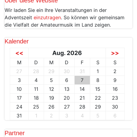
Über diese Website
Wir laden Sie ein Ihre Veranstaltungen in der
Adventszeit
einzutragen
. So können wir gemeinsam
die Vielfalt der Amateurmusik im Land zeigen.
Kalender
<<
Aug. 2026
>>
M
D
M
D
F
S
S
27
28
29
30
31
1
2
3
4
5
6
7
8
9
10
11
12
13
14
15
16
17
18
19
20
21
22
23
24
25
26
27
28
29
30
31
1
2
3
4
5
6
Partner