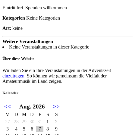
Eintritt frei. Spenden willkommen.
Kategorien
Keine Kategorien
Art:
keine
Weitere Veranstaltungen
Keine Veranstaltungen in dieser Kategorie
Über diese Website
Wir laden Sie ein Ihre Veranstaltungen in der Adventszeit
einzutragen
. So können wir gemeinsam die Vielfalt der
Amateurmusik im Land zeigen.
Kalender
<<
Aug. 2026
>>
M
D
M
D
F
S
S
27
28
29
30
31
1
2
3
4
5
6
7
8
9