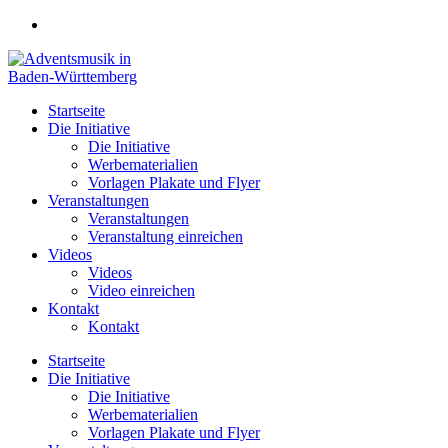
Zum
Inhalt
springen
Startseite
Die Initiative
Die Initiative
Werbematerialien
Vorlagen Plakate und Flyer
Veranstaltungen
Veranstaltungen
Veranstaltung einreichen
Videos
Videos
Video einreichen
Kontakt
Kontakt
Startseite
Die Initiative
Die Initiative
Werbematerialien
Vorlagen Plakate und Flyer