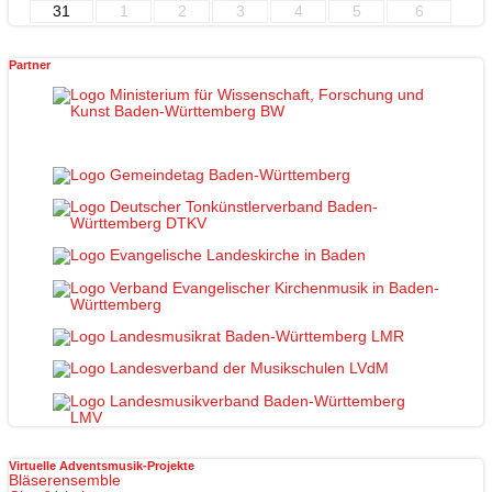
31
1
2
3
4
5
6
Partner
Virtuelle Adventsmusik-Projekte
Bläserensemble