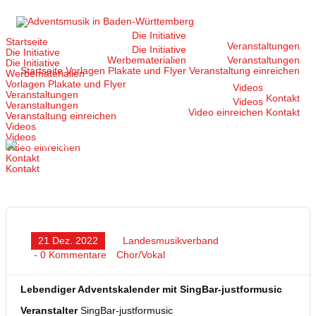
Zum
Inhalt
springen
Die Initiative
Startseite
Veranstaltungen
Die Initiative
Die Initiative
Werbematerialien
Veranstaltungen
Die Initiative
Startseite
Vorlagen Plakate und Flyer
Veranstaltung einreichen
Werbematerialien
Vorlagen Plakate und Flyer
Videos
Veranstaltungen
Kontakt
Videos
Veranstaltungen
Video einreichen
Kontakt
Veranstaltung einreichen
Videos
Videos
Video einreichen
Kontakt
Kontakt
21 Dez. 2022
Landesmusikverband
- 0 Kommentare
Chor/Vokal
Lebendiger Adventskalender mit SingBar-justformusic
Veranstalter
SingBar-justformusic